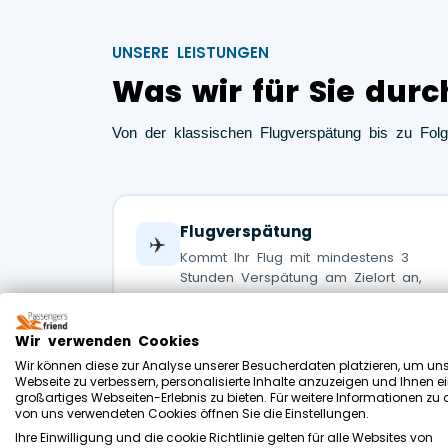
UNSERE LEISTUNGEN
Was wir für Sie durc
Von der klassischen Flugverspätung bis zu Folg
Flugverspätung
✈️
Kommt Ihr Flug mit mindestens 3
Stunden Verspätung am Zielort an,
haben Sie nach EU-Verordnung EG
261/2004 Anspruch auf bis zu 600 €
pro Person – unabhängig davon, ob
Wir verwenden Cookies
Sie eine Entschuldigung der Airline
Wir können diese zur Analyse unserer Besucherdaten platzieren, um un
erhalten haben oder nicht.
Webseite zu verbessern, personalisierte Inhalte anzuzeigen und Ihnen e
großartiges Webseiten-Erlebnis zu bieten. Für weitere Informationen zu
Mehr zur Flugverspätung →
von uns verwendeten Cookies öffnen Sie die Einstellungen.
Ihre Einwilligung und die cookie Richtlinie gelten für alle Websites von