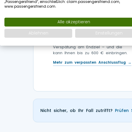
„Passengersfriend“, einschließlich: claim.passengersfriend.com,
www.passengersfriend.com.
Anschlussflug verpasst
🔗
Alle akzeptieren
Wenn eine Verspätung auf dem
Hinflug dazu führt, dass Sie Ihren
Ablehnen
Einstellungen
Anschluss verpassen, gilt die gesamte
Reise als Einheit. Entscheidend ist die
Verspätung am Endziel – und die
kann Ihnen bis zu 600 € einbringen.
Mehr zum verpassten Anschlussflug →
Nicht sicher, ob Ihr Fall zutrifft?
Prüfen 