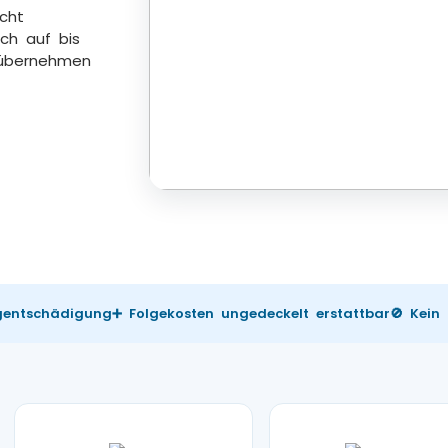
icht
ch auf bis
 übernehmen
ugentschädigung
➕ Folgekosten ungedeckelt erstattbar
🚫 Kein