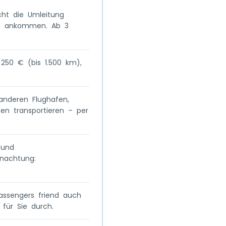
cht die Umleitung
fen ankommen. Ab 3
 250 € (bis 1.500 km),
anderen Flughafen,
fen transportieren – per
 und
nachtung:
assengers friend auch
für Sie durch.