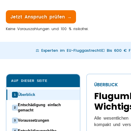
Jetzt Anspruch prüfen →
Keine Vorauszahlungen und 100 % risikofrei.
⚖️ Experten im EU-Fluggastrecht
💶 Bis 600 € 
AUF DIESER SEITE
ÜBERBLICK
Fluguml
Überblick
1
Wichtig
Entschädigung einfach
2
gemacht
Alle wesentliche
Voraussetzungen
3
kompakt und vers
Entschädigungshöhe
4