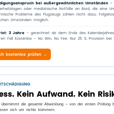
ädigungsanspruch bei außergewöhnlichen Umständen
– 
herheitslagen oder medizinische Notfälle an Bord, die eine U
chnische Probleme des Flugzeugs zählen nicht dazu. Folgeko
ichen Umständen möglich.
ist: 3 Jahre
– gerechnet ab dem Ende des Kalenderjahres 
hren Fall kostenlos – No Win, No Fee. Nur 25 % Provision bei E
ch kostenlos prüfen →
ENTSCHÄDIGUNG
ess. Kein Aufwand. Kein Risi
d übernimmt die gesamte Abwicklung – von der ersten Prüfung b
üssen sich um nichts kümmern.