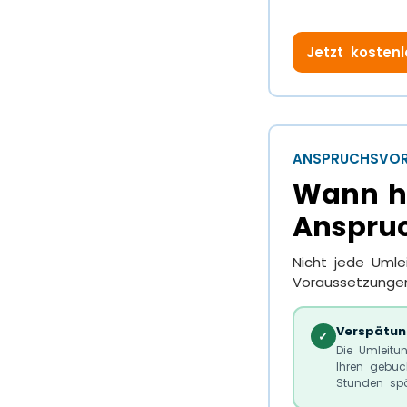
Jetzt kosten
ANSPRUCHSVOR
Wann ha
Anspruc
Nicht jede Umle
Voraussetzungen
Verspätun
✓
Die Umleitu
Ihren gebuc
Stunden spä