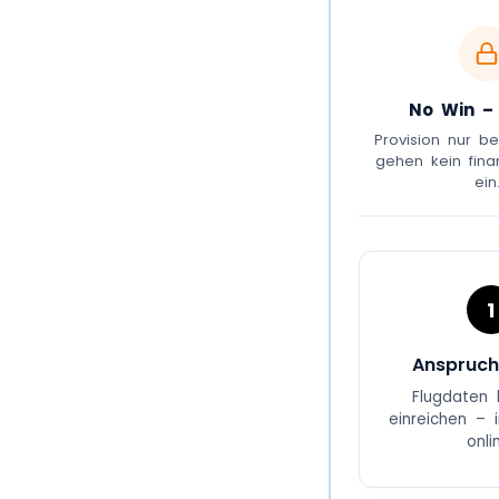
No Win –
Provision nur be
gehen kein finan
ein
1
Anspruch
Flugdaten 
einreichen – 
onli