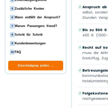
Anspruch ab
✓
Zusätzliche Kosten
5
selbst, sonde
Stunden Versp
Wann entfällt der Anspruch?
6
Warum Passengers friend?
7
Bis zu 600 €
✓
400 € (1.500–
Schritt für Schritt
8
Kundenbewertungen
9
Recht auf ko
✓
muss die Airli
FAQ
10
Ersatzflug, Zu
Entschädigung prüfen →
Betreuungsle
✓
Kommunikation
Hotelunterbrin
Folgekostene
✓
nachgewiesene