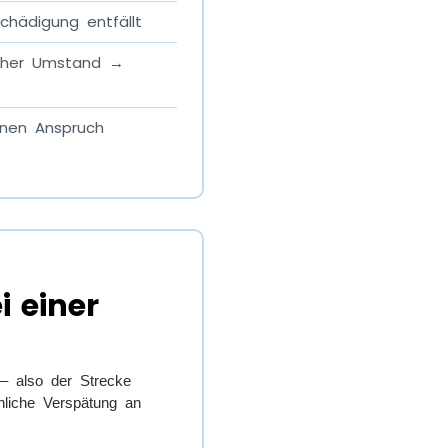
hädigung entfällt
cher Umstand →
einen Anspruch
i einer
 – also der Strecke
hliche Verspätung an