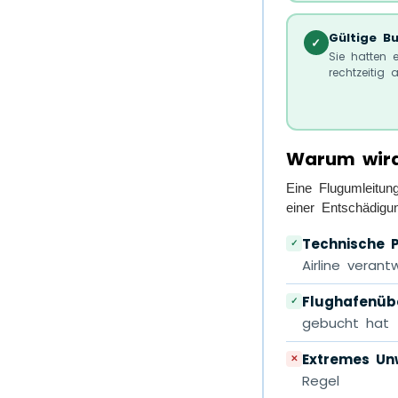
Gültige B
✓
Sie hatten 
rechtzeitig
Warum wird
Eine Flugumleitun
einer Entschädigu
Technische 
✓
Airline verant
Flughafenübe
✓
gebucht hat 
Extremes Un
✕
Regel