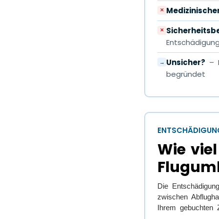
Medizinische
✕
Sicherheits
✕
Entschädigung
Unsicher?
– P
→
begründet
ENTSCHÄDIGUN
Wie vie
Fluguml
Die Entschädigung
zwischen Abflugha
Ihrem gebuchten Zi