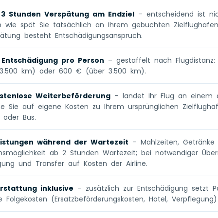
 3 Stunden Verspätung am Endziel
– entscheidend ist ni
rn wie spät Sie tatsächlich an Ihrem gebuchten Zielflugha
ätung besteht Entschädigungsanspruch.
 Entschädigung pro Person
– gestaffelt nach Flugdistanz:
3.500 km) oder 600 € (über 3.500 km).
stenlose Weiterbeförderung
– landet Ihr Flug an einem 
ne Sie auf eigene Kosten zu Ihrem ursprünglichen Zielflugha
g oder Bus.
istungen während der Wartezeit
– Mahlzeiten, Getränke
smöglichkeit ab 2 Stunden Wartezeit; bei notwendiger Über
gung und Transfer auf Kosten der Airline.
rstattung inklusive
– zusätzlich zur Entschädigung setzt P
 Folgekosten (Ersatzbeförderungskosten, Hotel, Verpflegung) 