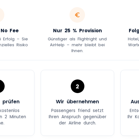
 No Fee
Nur 25 % Provision
Fol
i Erfolg – Sie
Günstiger als Flightright und
Hotel
zielles Risiko
AirHelp – mehr bleibt bei
Wart
.
Ihnen.
2
 prüfen
Wir übernehmen
Aus
kostenlos
Passengers friend setzt
Ents
in 2 Minuten
Ihren Anspruch gegenüber
Ihr 
ne.
der Airline durch.