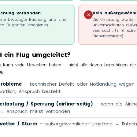
uchung vorhanden
Kein außergewöhnl
✕
eine bestätigte Buchung und sind
Die Umleitung wurde n
 am Flughafen erschienen.
unvermeidbaren auße
verursacht (z. B. extr
Sicherheitslage).
 ein Flug umgeleitet?
g kann viele Ursachen haben – nicht alle davon berechtigen die 
ng:
Probleme
– technischer Defekt oder Notlandung wegen
wortlich, Anspruch besteht
rlastung / Sperrung (airline-seitig)
– wenn die Airline
→ Anspruch meist vorhanden
wetter / Sturm
– außergewöhnlicher Umstand → Entschäd