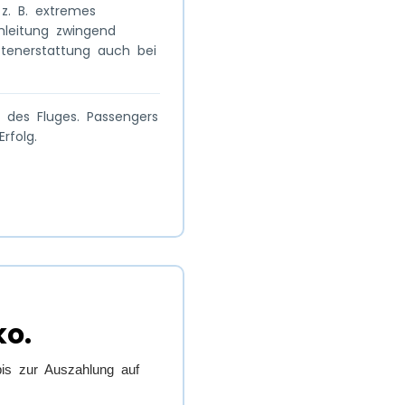
z. B. extremes
mleitung zwingend
stenerstattung auch bei
des Fluges. Passengers
rfolg.
ko.
is zur Auszahlung auf