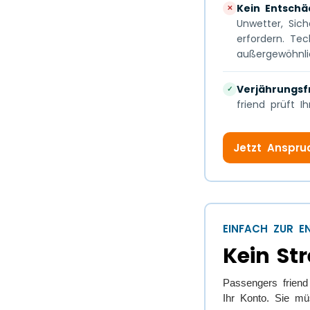
Kein Entsch
✕
Unwetter, Sic
erfordern. Te
außergewöhnl
Verjährungsfr
✓
friend prüft I
Jetzt Anspru
EINFACH ZUR 
Kein Str
Passengers frien
Ihr Konto. Sie m