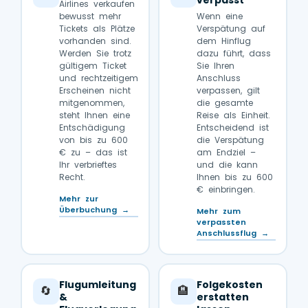
verpasst
Airlines verkaufen
bewusst mehr
Wenn eine
Tickets als Plätze
Verspätung auf
vorhanden sind.
dem Hinflug
Werden Sie trotz
dazu führt, dass
gültigem Ticket
Sie Ihren
und rechtzeitigem
Anschluss
Erscheinen nicht
verpassen, gilt
mitgenommen,
die gesamte
steht Ihnen eine
Reise als Einheit.
Entschädigung
Entscheidend ist
von bis zu 600
die Verspätung
€ zu – das ist
am Endziel –
Ihr verbrieftes
und die kann
Recht.
Ihnen bis zu 600
€ einbringen.
Mehr zur
Überbuchung →
Mehr zum
verpassten
Anschlussflug →
Flugumleitung
Folgekosten
🔄
🏨
&
erstatten