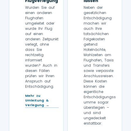
Flugverlegung
lassen
Wurden Sie auf
Neben der
einen anderen
gesetzlichen
Flughafen
Entschädigung
umgeleitet oder
machen wir
wurde Ihr Flug
auch Ihre
auf einen
tatsächlichen
anderen Zeitpunkt
Folgekosten
verlegt, ohne
geltend:
dass Sie
Hotelnächte,
rechtzeitig
Mahlzeiten am
informiert
Flughafen, Taxis
wurden? Auch in
und Transfers
diesen Fällen
sowie verpasste
prüfen wir Ihren
Anschlussreisen.
Anspruch auf
Diese Kosten
Entschädigung.
können die
eigentliche
Mehr zu
Entschädigungss
Umleitung &
umme sogar
Verlegung →
übersteigen –
und sind
ungedeckelt
erstattbar.