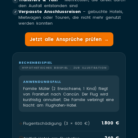
✓
den Ausfall entstanden sind
Verpasste Anschlussreisen
– gebuchte Hotels,
✓
Mietwagen oder Touren, die nicht mehr genutzt
werden konnten
Jetzt alle Ansprüche prüfen →
RECHENBEISPIEL
HYPOTHETISCHES BEISPIEL · ZUR ILLUSTRATION
ANWENDUNGSFALL
Familie Müller (2 Erwachsene, 1 Kind) fliegt
von Frankfurt nach Cancún. Der Flug wird
kurzfristig annulliert. Die Familie verbringt eine
Nacht am Flughafen-Hotel.
✈️
1.800 €
Flugentschädigung (3 × 600 €)
340 €