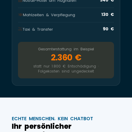
🏨
Notfall-Hotel am Flughafen
🍽️
130 €
Mahlzeiten & Verpflegung
🚕
90 €
Taxi & Transfer
Gesamterstattung im Beispiel
2.360 €
statt nur 1.800 € Entschädigung ·
Folgekosten sind ungedeckelt
ECHTE MENSCHEN. KEIN CHATBOT
Ihr persönlicher