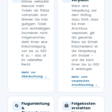
verpasst
Airlines verkaufen
bewusst mehr
Wenn eine
Tickets als Plätze
Verspätung auf
vorhanden sind.
dem Hinflug
Werden Sie trotz
dazu führt, dass
gültigem Ticket
Sie Ihren
und rechtzeitigem
Anschluss
Erscheinen nicht
verpassen, gilt
mitgenommen,
die gesamte
steht Ihnen eine
Reise als Einheit.
Entschädigung
Entscheidend ist
von bis zu 600
die Verspätung
€ zu – das ist
am Endziel –
Ihr verbrieftes
und die kann
Recht.
Ihnen bis zu 600
€ einbringen.
Mehr zur
Überbuchung →
Mehr zum
verpassten
Anschlussflug →
Flugumleitung
Folgekosten
🔄
🏨
&
erstatten