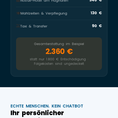
🏨
Notfall-Hotel am Flughafen
🍽️
130 €
Mahlzeiten & Verpflegung
🚕
90 €
Taxi & Transfer
Gesamterstattung im Beispiel
2.360 €
statt nur 1.800 € Entschädigung ·
Folgekosten sind ungedeckelt
ECHTE MENSCHEN. KEIN CHATBOT
Ihr persönlicher