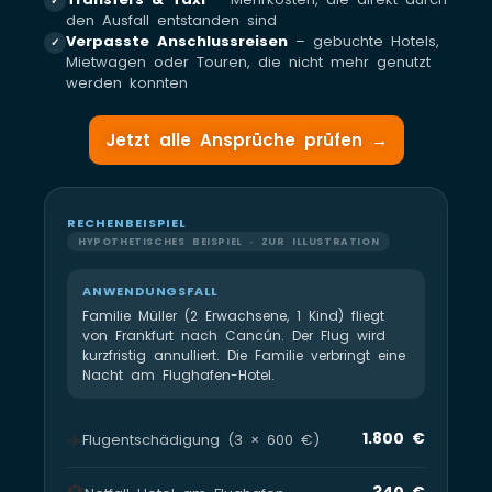
✓
den Ausfall entstanden sind
Verpasste Anschlussreisen
– gebuchte Hotels,
✓
Mietwagen oder Touren, die nicht mehr genutzt
werden konnten
Jetzt alle Ansprüche prüfen →
RECHENBEISPIEL
HYPOTHETISCHES BEISPIEL · ZUR ILLUSTRATION
ANWENDUNGSFALL
Familie Müller (2 Erwachsene, 1 Kind) fliegt
von Frankfurt nach Cancún. Der Flug wird
kurzfristig annulliert. Die Familie verbringt eine
Nacht am Flughafen-Hotel.
✈️
1.800 €
Flugentschädigung (3 × 600 €)
340 €