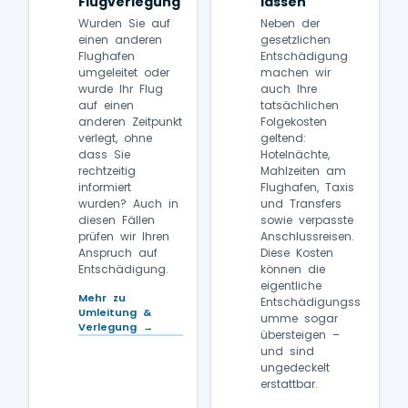
Flugverlegung
lassen
Wurden Sie auf
Neben der
einen anderen
gesetzlichen
Flughafen
Entschädigung
umgeleitet oder
machen wir
wurde Ihr Flug
auch Ihre
auf einen
tatsächlichen
anderen Zeitpunkt
Folgekosten
verlegt, ohne
geltend:
dass Sie
Hotelnächte,
rechtzeitig
Mahlzeiten am
informiert
Flughafen, Taxis
wurden? Auch in
und Transfers
diesen Fällen
sowie verpasste
prüfen wir Ihren
Anschlussreisen.
Anspruch auf
Diese Kosten
Entschädigung.
können die
eigentliche
Mehr zu
Entschädigungss
Umleitung &
umme sogar
Verlegung →
übersteigen –
und sind
ungedeckelt
erstattbar.