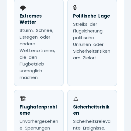
🌩️
🔒
Extremes
Politische Lage
Wetter
Streiks der
Sturm, Schnee,
Flugsicherung,
Eisregen oder
politische
andere
Unruhen oder
Wetterextreme,
Sicherheitsrisiken
die den
am Zielort.
Flugbetrieb
unmöglich
machen.
🏗️
⚠️
Flughafenprobl
Sicherheitsrisik
eme
en
Unvorhergesehen
Sicherheitsreleva
e Sperrungen
nte Ereignisse,