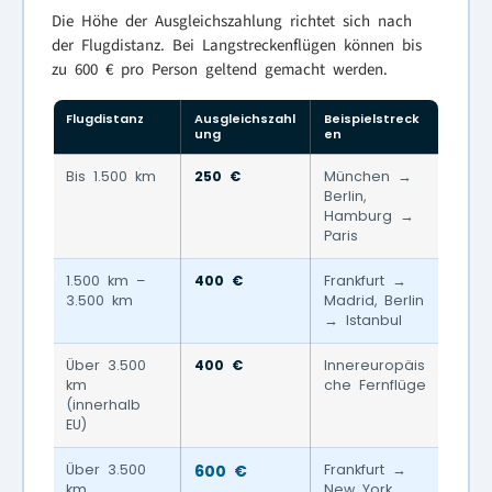
Die Höhe der Ausgleichszahlung richtet sich nach
der Flugdistanz. Bei Langstreckenflügen können bis
zu 600 € pro Person geltend gemacht werden.
Flugdistanz
Ausgleichszahl
Beispielstreck
ung
en
Bis 1.500 km
250 €
München →
Berlin,
Hamburg →
Paris
1.500 km –
400 €
Frankfurt →
3.500 km
Madrid, Berlin
→ Istanbul
Über 3.500
400 €
Innereuropäis
km
che Fernflüge
(innerhalb
EU)
Über 3.500
600 €
Frankfurt →
km
New York,