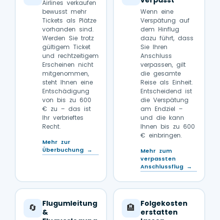
verpasst
Airlines verkaufen
bewusst mehr
Wenn eine
Tickets als Plätze
Verspätung auf
vorhanden sind.
dem Hinflug
Werden Sie trotz
dazu führt, dass
gültigem Ticket
Sie Ihren
und rechtzeitigem
Anschluss
Erscheinen nicht
verpassen, gilt
mitgenommen,
die gesamte
steht Ihnen eine
Reise als Einheit.
Entschädigung
Entscheidend ist
von bis zu 600
die Verspätung
€ zu – das ist
am Endziel –
Ihr verbrieftes
und die kann
Recht.
Ihnen bis zu 600
€ einbringen.
Mehr zur
Überbuchung →
Mehr zum
verpassten
Anschlussflug →
Flugumleitung
Folgekosten
🔄
🏨
&
erstatten