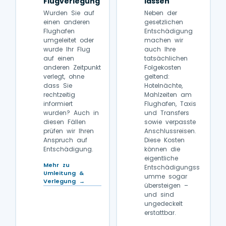
Flugverlegung
lassen
Wurden Sie auf
Neben der
einen anderen
gesetzlichen
Flughafen
Entschädigung
umgeleitet oder
machen wir
wurde Ihr Flug
auch Ihre
auf einen
tatsächlichen
anderen Zeitpunkt
Folgekosten
verlegt, ohne
geltend:
dass Sie
Hotelnächte,
rechtzeitig
Mahlzeiten am
informiert
Flughafen, Taxis
wurden? Auch in
und Transfers
diesen Fällen
sowie verpasste
prüfen wir Ihren
Anschlussreisen.
Anspruch auf
Diese Kosten
Entschädigung.
können die
eigentliche
Mehr zu
Entschädigungss
Umleitung &
umme sogar
Verlegung →
übersteigen –
und sind
ungedeckelt
erstattbar.