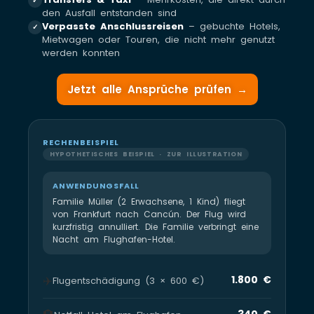
✓
den Ausfall entstanden sind
Verpasste Anschlussreisen
– gebuchte Hotels,
✓
Mietwagen oder Touren, die nicht mehr genutzt
werden konnten
Jetzt alle Ansprüche prüfen →
RECHENBEISPIEL
HYPOTHETISCHES BEISPIEL · ZUR ILLUSTRATION
ANWENDUNGSFALL
Familie Müller (2 Erwachsene, 1 Kind) fliegt
von Frankfurt nach Cancún. Der Flug wird
kurzfristig annulliert. Die Familie verbringt eine
Nacht am Flughafen-Hotel.
✈️
1.800 €
Flugentschädigung (3 × 600 €)
340 €