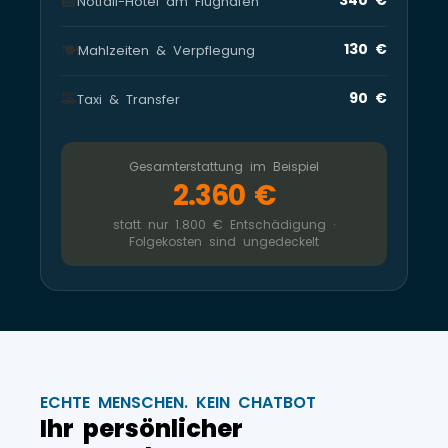
🏨
Notfall-Hotel am Flughafen
🍽️
130 €
Mahlzeiten & Verpflegung
🚕
90 €
Taxi & Transfer
Gesamterstattung im Beispiel
2.360 €
statt nur 1.800 € Entschädigung ·
Folgekosten sind ungedeckelt
ECHTE MENSCHEN. KEIN CHATBOT
Ihr persönlicher