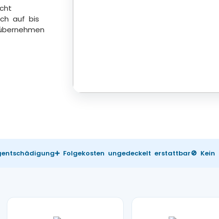
icht
ch auf bis
 übernehmen
ugentschädigung
➕ Folgekosten ungedeckelt erstattbar
🚫 Kein