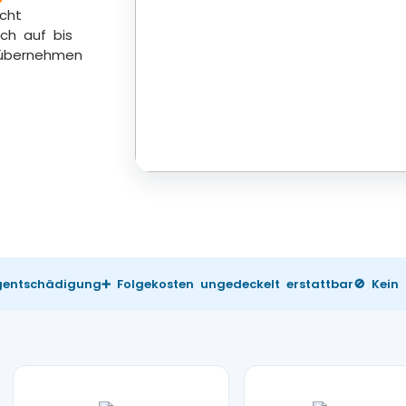
icht
ch auf bis
 übernehmen
ugentschädigung
➕ Folgekosten ungedeckelt erstattbar
🚫 Kein