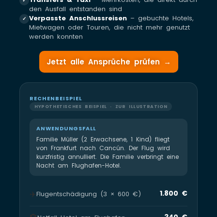
✓
den Ausfall entstanden sind
Verpasste Anschlussreisen
– gebuchte Hotels,
✓
Mietwagen oder Touren, die nicht mehr genutzt
werden konnten
Jetzt alle Ansprüche prüfen →
RECHENBEISPIEL
HYPOTHETISCHES BEISPIEL · ZUR ILLUSTRATION
ANWENDUNGSFALL
Familie Müller (2 Erwachsene, 1 Kind) fliegt
von Frankfurt nach Cancún. Der Flug wird
kurzfristig annulliert. Die Familie verbringt eine
Nacht am Flughafen-Hotel.
✈️
1.800 €
Flugentschädigung (3 × 600 €)
340 €