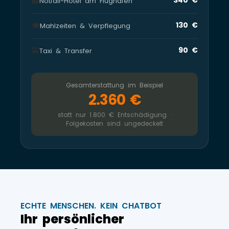
🏨
Notfall-Hotel am Flughafen
🍽️
130 €
Mahlzeiten & Verpflegung
🚕
90 €
Taxi & Transfer
Gesamterstattung im Beispiel
2.360 €
statt nur 1.800 € Entschädigung ·
Folgekosten sind ungedeckelt
ECHTE MENSCHEN. KEIN CHATBOT
Ihr persönlicher