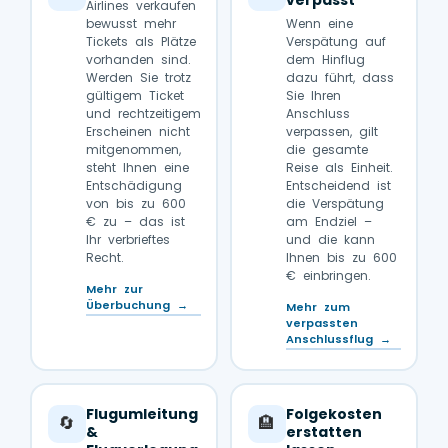
verpasst
Airlines verkaufen
bewusst mehr
Wenn eine
Tickets als Plätze
Verspätung auf
vorhanden sind.
dem Hinflug
Werden Sie trotz
dazu führt, dass
gültigem Ticket
Sie Ihren
und rechtzeitigem
Anschluss
Erscheinen nicht
verpassen, gilt
mitgenommen,
die gesamte
steht Ihnen eine
Reise als Einheit.
Entschädigung
Entscheidend ist
von bis zu 600
die Verspätung
€ zu – das ist
am Endziel –
Ihr verbrieftes
und die kann
Recht.
Ihnen bis zu 600
€ einbringen.
Mehr zur
Überbuchung →
Mehr zum
verpassten
Anschlussflug →
Flugumleitung
Folgekosten
🔄
🏨
&
erstatten