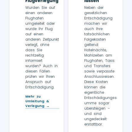
Flugverlegung
lassen
Wurden Sie auf
Neben der
einen anderen
gesetzlichen
Flughafen
Entschädigung
umgeleitet oder
machen wir
wurde Ihr Flug
auch Ihre
auf einen
tatsächlichen
anderen Zeitpunkt
Folgekosten
verlegt, ohne
geltend:
dass Sie
Hotelnächte,
rechtzeitig
Mahlzeiten am
informiert
Flughafen, Taxis
wurden? Auch in
und Transfers
diesen Fällen
sowie verpasste
prüfen wir Ihren
Anschlussreisen.
Anspruch auf
Diese Kosten
Entschädigung.
können die
eigentliche
Mehr zu
Entschädigungss
Umleitung &
umme sogar
Verlegung →
übersteigen –
und sind
ungedeckelt
erstattbar.