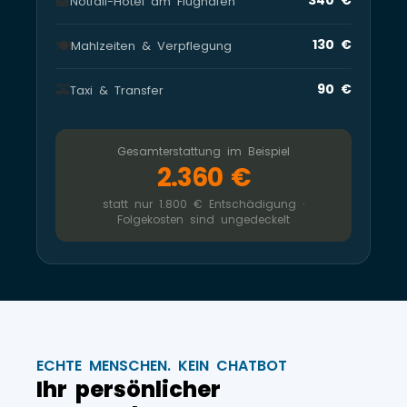
🏨
Notfall-Hotel am Flughafen
🍽️
130 €
Mahlzeiten & Verpflegung
🚕
90 €
Taxi & Transfer
Gesamterstattung im Beispiel
2.360 €
statt nur 1.800 € Entschädigung ·
Folgekosten sind ungedeckelt
ECHTE MENSCHEN. KEIN CHATBOT
Ihr persönlicher