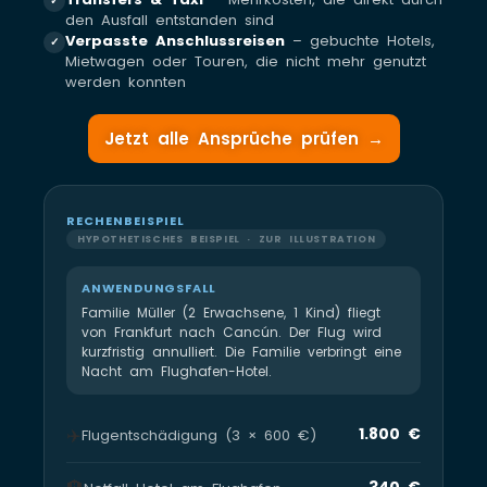
✓
den Ausfall entstanden sind
Verpasste Anschlussreisen
– gebuchte Hotels,
✓
Mietwagen oder Touren, die nicht mehr genutzt
werden konnten
Jetzt alle Ansprüche prüfen →
RECHENBEISPIEL
HYPOTHETISCHES BEISPIEL · ZUR ILLUSTRATION
ANWENDUNGSFALL
Familie Müller (2 Erwachsene, 1 Kind) fliegt
von Frankfurt nach Cancún. Der Flug wird
kurzfristig annulliert. Die Familie verbringt eine
Nacht am Flughafen-Hotel.
✈️
1.800 €
Flugentschädigung (3 × 600 €)
340 €