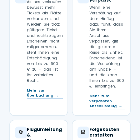
verpasst
Airlines verkaufen
bewusst mehr
Wenn eine
Tickets als Plätze
Verspätung auf
vorhanden sind.
dem Hinflug
Werden Sie trotz
dazu führt, dass
gültigem Ticket
Sie Ihren
und rechtzeitigem
Anschluss
Erscheinen nicht
verpassen, gilt
mitgenommen,
die gesamte
steht Ihnen eine
Reise als Einheit.
Entschädigung
Entscheidend ist
von bis zu 600
die Verspätung
€ zu – das ist
am Endziel –
Ihr verbrieftes
und die kann
Recht.
Ihnen bis zu 600
€ einbringen.
Mehr zur
Überbuchung →
Mehr zum
verpassten
Anschlussflug →
Flugumleitung
Folgekosten
🔄
🏨
&
erstatten