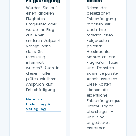
Flugverlegung
lassen
Wurden Sie auf
Neben der
einen anderen
gesetzlichen
Flughafen
Entschädigung
umgeleitet oder
machen wir
wurde Ihr Flug
auch Ihre
auf einen
tatsächlichen
anderen Zeitpunkt
Folgekosten
verlegt, ohne
geltend:
dass Sie
Hotelnächte,
rechtzeitig
Mahlzeiten am
informiert
Flughafen, Taxis
wurden? Auch in
und Transfers
diesen Fällen
sowie verpasste
prüfen wir Ihren
Anschlussreisen.
Anspruch auf
Diese Kosten
Entschädigung.
können die
eigentliche
Mehr zu
Entschädigungss
Umleitung &
umme sogar
Verlegung →
übersteigen –
und sind
ungedeckelt
erstattbar.