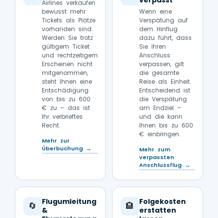
verpasst
Airlines verkaufen
bewusst mehr
Wenn eine
Tickets als Plätze
Verspätung auf
vorhanden sind.
dem Hinflug
Werden Sie trotz
dazu führt, dass
gültigem Ticket
Sie Ihren
und rechtzeitigem
Anschluss
Erscheinen nicht
verpassen, gilt
mitgenommen,
die gesamte
steht Ihnen eine
Reise als Einheit.
Entschädigung
Entscheidend ist
von bis zu 600
die Verspätung
€ zu – das ist
am Endziel –
Ihr verbrieftes
und die kann
Recht.
Ihnen bis zu 600
€ einbringen.
Mehr zur
Überbuchung →
Mehr zum
verpassten
Anschlussflug →
Flugumleitung
Folgekosten
🔄
🏨
&
erstatten