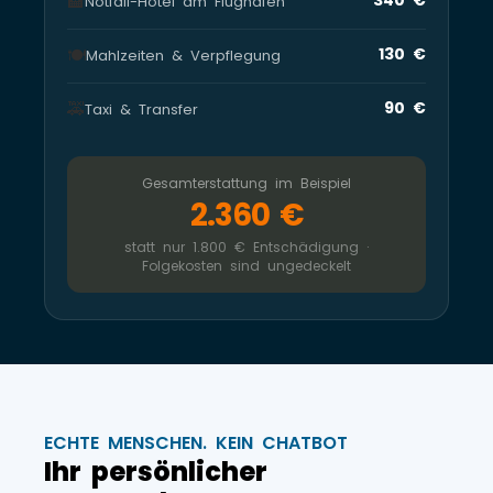
🏨
Notfall-Hotel am Flughafen
🍽️
130 €
Mahlzeiten & Verpflegung
🚕
90 €
Taxi & Transfer
Gesamterstattung im Beispiel
2.360 €
statt nur 1.800 € Entschädigung ·
Folgekosten sind ungedeckelt
ECHTE MENSCHEN. KEIN CHATBOT
Ihr persönlicher