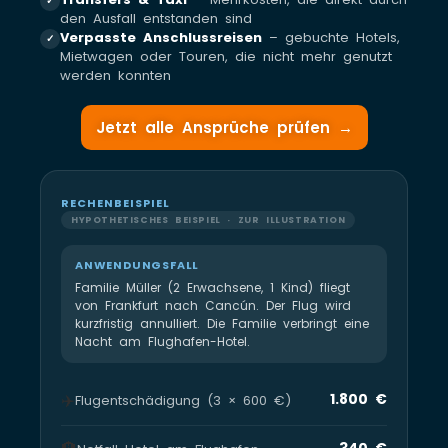
✓
den Ausfall entstanden sind
Verpasste Anschlussreisen
– gebuchte Hotels,
✓
Mietwagen oder Touren, die nicht mehr genutzt
werden konnten
Jetzt alle Ansprüche prüfen →
RECHENBEISPIEL
HYPOTHETISCHES BEISPIEL · ZUR ILLUSTRATION
ANWENDUNGSFALL
Familie Müller (2 Erwachsene, 1 Kind) fliegt
von Frankfurt nach Cancún. Der Flug wird
kurzfristig annulliert. Die Familie verbringt eine
Nacht am Flughafen-Hotel.
✈️
1.800 €
Flugentschädigung (3 × 600 €)
340 €