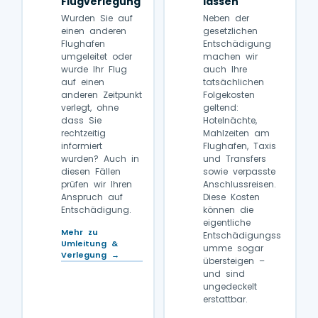
Flugverlegung
lassen
Wurden Sie auf
Neben der
einen anderen
gesetzlichen
Flughafen
Entschädigung
umgeleitet oder
machen wir
wurde Ihr Flug
auch Ihre
auf einen
tatsächlichen
anderen Zeitpunkt
Folgekosten
verlegt, ohne
geltend:
dass Sie
Hotelnächte,
rechtzeitig
Mahlzeiten am
informiert
Flughafen, Taxis
wurden? Auch in
und Transfers
diesen Fällen
sowie verpasste
prüfen wir Ihren
Anschlussreisen.
Anspruch auf
Diese Kosten
Entschädigung.
können die
eigentliche
Mehr zu
Entschädigungss
Umleitung &
umme sogar
Verlegung →
übersteigen –
und sind
ungedeckelt
erstattbar.