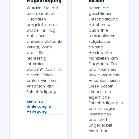
Flugverlegung
lassen
Wurden Sie auf
Neben der
einen anderen
gesetzlichen
Flughafen
Entschädigung
umgeleitet oder
machen wir
wurde Ihr Flug
auch Ihre
auf einen
tatsächlichen
anderen Zeitpunkt
Folgekosten
verlegt, ohne
geltend:
dass Sie
Hotelnächte,
rechtzeitig
Mahlzeiten am
informiert
Flughafen, Taxis
wurden? Auch in
und Transfers
diesen Fällen
sowie verpasste
prüfen wir Ihren
Anschlussreisen.
Anspruch auf
Diese Kosten
Entschädigung.
können die
eigentliche
Mehr zu
Entschädigungss
Umleitung &
umme sogar
Verlegung →
übersteigen –
und sind
ungedeckelt
erstattbar.