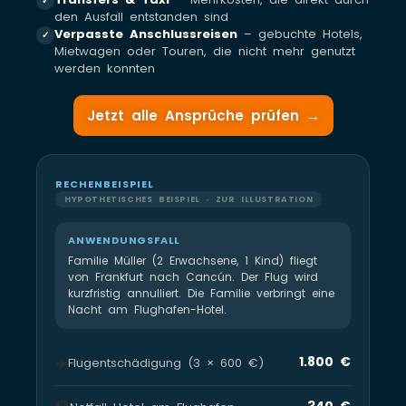
✓
den Ausfall entstanden sind
Verpasste Anschlussreisen
– gebuchte Hotels,
✓
Mietwagen oder Touren, die nicht mehr genutzt
werden konnten
Jetzt alle Ansprüche prüfen →
RECHENBEISPIEL
HYPOTHETISCHES BEISPIEL · ZUR ILLUSTRATION
ANWENDUNGSFALL
Familie Müller (2 Erwachsene, 1 Kind) fliegt
von Frankfurt nach Cancún. Der Flug wird
kurzfristig annulliert. Die Familie verbringt eine
Nacht am Flughafen-Hotel.
✈️
1.800 €
Flugentschädigung (3 × 600 €)
340 €