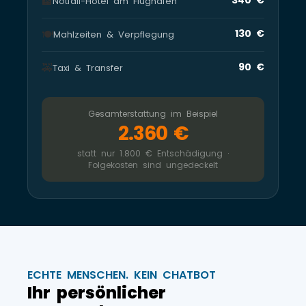
🏨
Notfall-Hotel am Flughafen
🍽️
130 €
Mahlzeiten & Verpflegung
🚕
90 €
Taxi & Transfer
Gesamterstattung im Beispiel
2.360 €
statt nur 1.800 € Entschädigung ·
Folgekosten sind ungedeckelt
ECHTE MENSCHEN. KEIN CHATBOT
Ihr persönlicher