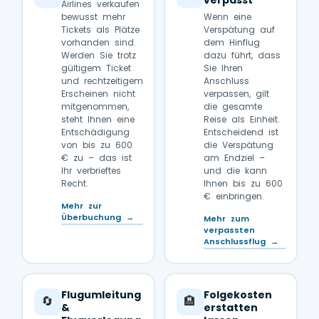
verpasst
Airlines verkaufen
bewusst mehr
Wenn eine
Tickets als Plätze
Verspätung auf
vorhanden sind.
dem Hinflug
Werden Sie trotz
dazu führt, dass
gültigem Ticket
Sie Ihren
und rechtzeitigem
Anschluss
Erscheinen nicht
verpassen, gilt
mitgenommen,
die gesamte
steht Ihnen eine
Reise als Einheit.
Entschädigung
Entscheidend ist
von bis zu 600
die Verspätung
€ zu – das ist
am Endziel –
Ihr verbrieftes
und die kann
Recht.
Ihnen bis zu 600
€ einbringen.
Mehr zur
Überbuchung →
Mehr zum
verpassten
Anschlussflug →
Flugumleitung
Folgekosten
🔄
🏨
&
erstatten