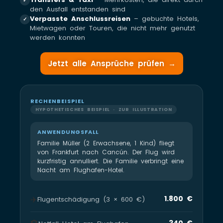
✓
den Ausfall entstanden sind
Verpasste Anschlussreisen
– gebuchte Hotels,
✓
Mietwagen oder Touren, die nicht mehr genutzt
werden konnten
Jetzt alle Ansprüche prüfen →
RECHENBEISPIEL
HYPOTHETISCHES BEISPIEL · ZUR ILLUSTRATION
ANWENDUNGSFALL
Familie Müller (2 Erwachsene, 1 Kind) fliegt
von Frankfurt nach Cancún. Der Flug wird
kurzfristig annulliert. Die Familie verbringt eine
Nacht am Flughafen-Hotel.
✈️
1.800 €
Flugentschädigung (3 × 600 €)
340 €