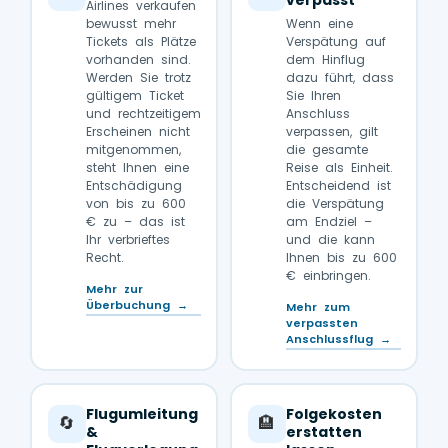
verpasst
Airlines verkaufen
bewusst mehr
Wenn eine
Tickets als Plätze
Verspätung auf
vorhanden sind.
dem Hinflug
Werden Sie trotz
dazu führt, dass
gültigem Ticket
Sie Ihren
und rechtzeitigem
Anschluss
Erscheinen nicht
verpassen, gilt
mitgenommen,
die gesamte
steht Ihnen eine
Reise als Einheit.
Entschädigung
Entscheidend ist
von bis zu 600
die Verspätung
€ zu – das ist
am Endziel –
Ihr verbrieftes
und die kann
Recht.
Ihnen bis zu 600
€ einbringen.
Mehr zur
Überbuchung →
Mehr zum
verpassten
Anschlussflug →
Flugumleitung
Folgekosten
🔄
🏨
&
erstatten