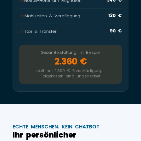
🏨
Notfall-Hotel am Flughafen
🍽️
130 €
Mahlzeiten & Verpflegung
🚕
90 €
Taxi & Transfer
Gesamterstattung im Beispiel
2.360 €
statt nur 1.800 € Entschädigung ·
Folgekosten sind ungedeckelt
ECHTE MENSCHEN. KEIN CHATBOT
Ihr persönlicher