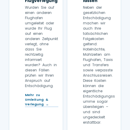
Flugverlegung
lassen
Wurden Sie auf
Neben der
einen anderen
gesetzlichen
Flughafen
Entschädigung
umgeleitet oder
machen wir
wurde Ihr Flug
auch Ihre
auf einen
tatsächlichen
anderen Zeitpunkt
Folgekosten
verlegt, ohne
geltend:
dass Sie
Hotelnächte,
rechtzeitig
Mahlzeiten am
informiert
Flughafen, Taxis
wurden? Auch in
und Transfers
diesen Fällen
sowie verpasste
prüfen wir Ihren
Anschlussreisen.
Anspruch auf
Diese Kosten
Entschädigung.
können die
eigentliche
Mehr zu
Entschädigungss
Umleitung &
umme sogar
Verlegung →
übersteigen –
und sind
ungedeckelt
erstattbar.